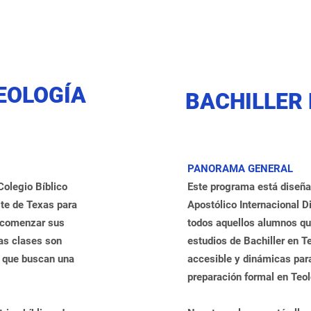
EOLOGÍA
BACHILLER 
PANORAMA GENERAL
Colegio Bíblico
Este programa está diseñad
ste de Texas para
Apostólico Internacional D
 comenzar sus
todos aquellos alumnos q
as clases son
estudios de Bachiller en T
s que buscan una
accesible y dinámicas par
preparación formal en Teol