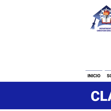
INICIO
S
CL