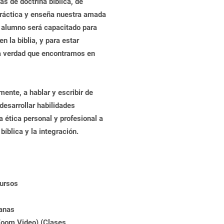
as de doctrina bíblica, de
práctica y enseña nuestra amada
 alumno será capacitado para
n la biblia, y para estar
a verdad que encontramos en
mente, a hablar y escribir de
desarrollar habilidades
a ética personal y profesional a
bíblica y la integración.
cursos
manas
Zoom Video) (Clases