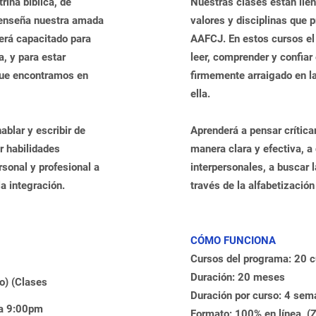
rina bíblica, de
Nuestras clases están llen
y enseña nuestra amada
valores y disciplinas que 
erá capacitado para
AAFCJ. En estos cursos el
a, y para estar
leer, comprender y confiar e
que encontramos en
firmemente arraigado en l
ella.
ablar y escribir de
Aprenderá a pensar crítica
r habilidades
manera clara y efectiva, a 
rsonal y profesional a
interpersonales, a buscar l
la integración.
través de la alfabetización 
CÓMO FUNCIONA
Cursos del programa: 20 
Duración: 20 meses
o) (Clases
Duración por curso: 4 se
 a 9:00pm
Formato: 100% en línea, (